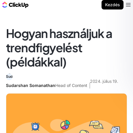
ClickUp blog
Kezdés
Ope
Hogyan használjuk a
trendfigyelést
(példákkal)
2024. július 19.
Sudarshan Somanathan
Head of Content