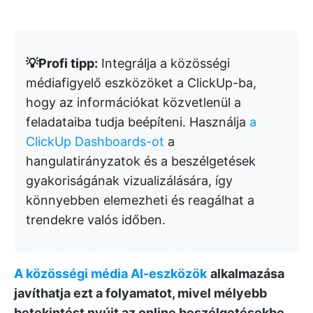
💡Profi tipp:
Integrálja a közösségi
médiafigyelő eszközöket a ClickUp-ba,
hogy az információkat közvetlenül a
feladataiba tudja beépíteni. Használja
a
ClickUp Dashboards-ot
a
hangulatirányzatok és a beszélgetések
gyakoriságának vizualizálására, így
könnyebben elemezheti és reagálhat a
trendekre valós időben.
A
közösségi média AI-eszközök
alkalmazása
javíthatja ezt a folyamatot, mivel mélyebb
betekintést nyújt az online beszélgetésekbe.