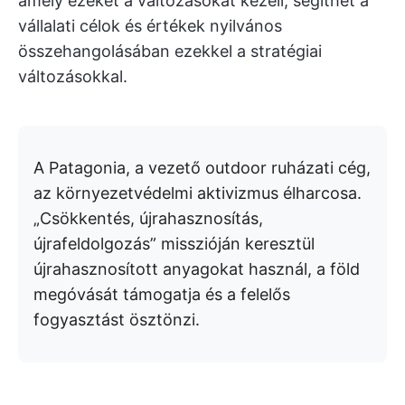
amely ezeket a változásokat kezeli, segíthet a
vállalati célok és értékek nyilvános
összehangolásában ezekkel a stratégiai
változásokkal.
A Patagonia, a vezető outdoor ruházati cég,
az környezetvédelmi aktivizmus élharcosa.
„Csökkentés, újrahasznosítás,
újrafeldolgozás” misszióján keresztül
újrahasznosított anyagokat használ, a föld
megóvását támogatja és a felelős
fogyasztást ösztönzi.