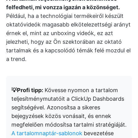
felfedheti, mi vonzza igazán a közönséget.
Például, ha a technológiai termékeiről készült
oktatóvideók magasabb elkötelezettségi arányt
érnek el, mint az unboxing videók, ez azt
jelezheti, hogy az Ön szektorában az oktató
tartalmak és a kapcsolódó témák felé mozdul el
a trend.
💡Profi tipp:
Kövesse nyomon a tartalom
teljesítménymutatóit a ClickUp Dashboards
segítségével. Azonosítsa a sikeres
bejegyzések közös vonásait, és ennek
megfelelően módosítsa tartalmi stratégiáját.
A tartalomnaptár-sablonok
bevezetése