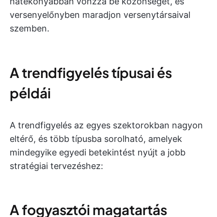
hatékonyabban vonzza be közönségét, és
versenyelőnyben maradjon versenytársaival
szemben.
A trendfigyelés típusai és
példái
A trendfigyelés az egyes szektorokban nagyon
eltérő, és több típusba sorolható, amelyek
mindegyike egyedi betekintést nyújt a jobb
stratégiai tervezéshez:
A fogyasztói magatartás