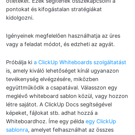
ötleteket. Ezek segítenek összekapcsolni a
pontokat és kifogástalan stratégiákat
kidolgozni.
Igényeinek megfelelően használhatja az üres
vagy a feladat módot, és edzheti az agyát.
Próbálja ki
a ClickUp Whiteboards szolgáltatást
is, amely kiváló lehetőséget kínál ugyanazon
tevékenység elvégzésére, miközben
együttműködik a csapatával. Válasszon egy
meglévő whiteboard sablon közül, vagy hozzon
létre sajátot. A ClickUp Docs segítségével
képeket, fájlokat stb. adhat hozzá a
Whiteboardhoz. Íme egy példa
egy ClickUp
sablonra
, amelyet felhasználhat az összes