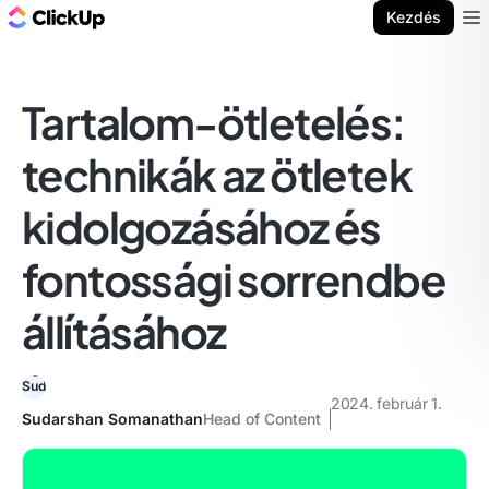
ClickUp blog
Kezdés
Ope
Tartalom-ötletelés:
technikák az ötletek
kidolgozásához és
fontossági sorrendbe
állításához
2024. február 1.
Sudarshan Somanathan
Head of Content