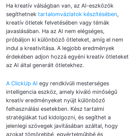
Ha kreatív válságban van, az AI-eszközök
segíthetnek
tartalomvázlatok készítésében
,
kreatív ötletek felvetésében vagy témák
javaslásában. Ha az AI nem elégséges,
próbáljon ki különböző ötleteket, amíg el nem
indul a kreativitása. A legjobb eredmények
érdekében adjon hozzá egyéni kreatív ötleteket
az AI által generált ötletekhez.
A ClickUp AI
egy rendkívüli mesterséges
intelligencia eszköz, amely kiváló minőségű
kreatív eredményeket nyújt különböző
felhasználási esetekben. Kész tartalmi
stratégiákat tud kidolgozni, és segíthet a
jelenlegi szövegek javításában azáltal, hogy
azokat tömörebbé, egyértelműbbé és