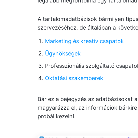
legalább megfontolnia egy tartalomada
A tartalomadatbázisok bármilyen típ
szervezéséhez, de általában a követk
Marketing és kreatív csapatok
Ügynökségek
Professzionális szolgáltató csapato
Oktatási szakemberek
Bár ez a bejegyzés az adatbázisokat 
magyarázza el, az információk bárkir
próbál kezelni.