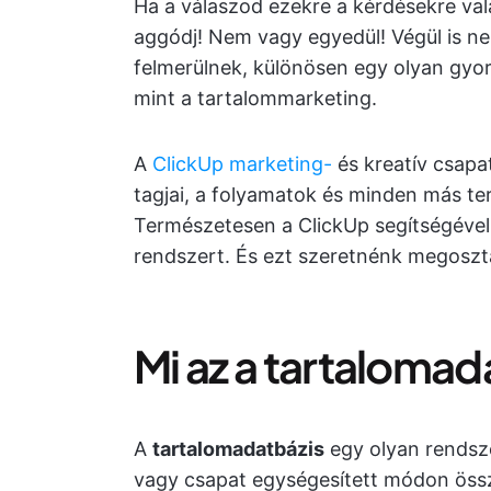
Ha a válaszod ezekre a kérdésekre val
aggódj! Nem vagy egyedül! Végül is neh
felmerülnek, különösen egy olyan gyor
mint a tartalommarketing.
A
ClickUp marketing-
és kreatív csapa
tagjai, a folyamatok és minden más te
Természetesen a ClickUp segítségével
rendszert. És ezt szeretnénk megoszt
Mi az a tartalomad
A
tartalomadatbázis
egy olyan rendsze
vagy csapat egységesített módon össze