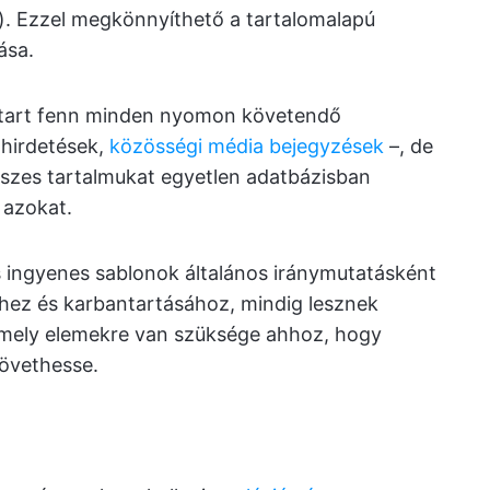
). Ezzel megkönnyíthető a tartalomalapú
ása.
 tart fenn minden nyomon követendő
 hirdetések,
közösségi média bejegyzések
–, de
szes tartalmukat egyetlen adatbázisban
a azokat.
s ingyenes sablonok általános iránymutatásként
séhez és karbantartásához, mindig lesznek
, mely elemekre van szüksége ahhoz, hogy
övethesse.