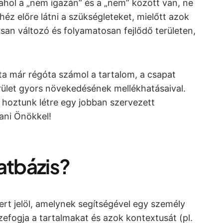
ahol a „nem igazán” és a „nem” között van, ne
éz előre látni a szükségleteket, mielőtt azok
san változó és folyamatosan fejlődő területen,
ta már régóta számol a tartalom, a csapat
rület gyors növekedésének mellékhatásaival.
 hoztunk létre egy jobban szervezett
ani Önökkel!
atbázis?
rt jelöl, amelynek segítségével egy személy
fogja a tartalmakat és azok kontextusát (pl.