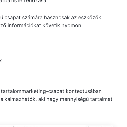
tbázis létrehozását.
usú csapat számára hasznosak az eszközök
ező információkat követik nyomon:
k
a tartalommarketing-csapat kontextusában
e alkalmazhatók, aki nagy mennyiségű tartalmat