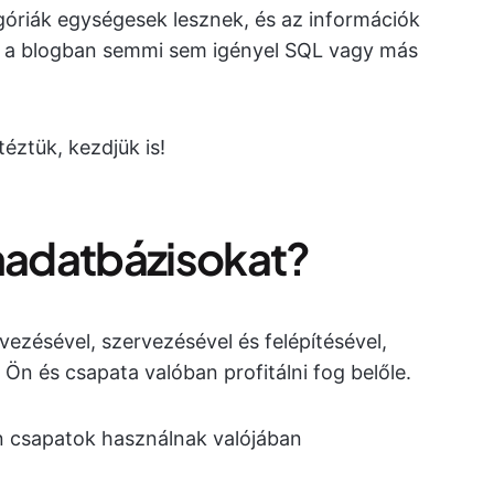
egóriák egységesek lesznek, és az információk
 a blogban semmi sem igényel SQL vagy más
téztük, kezdjük is!
omadatbázisokat?
vezésével, szervezésével és felépítésével,
n és csapata valóban profitálni fog belőle.
en csapatok használnak valójában