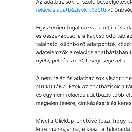
Az adatbázisokról szóló beszélgetések
relációs adatbázisok közötti
különbség
Egyszerűen fogalmazva: a relációs ada
és összekapcsolja a kapcsolódó táblá
található különböző adatpontok közöt
adatelemzők a relációs adatbázisban t
nyelv, például az SQL segítségével ker
A nem relációs adatbázisok viszont ne
strukturálva. Ezek az adatbázisok a tá
és egy nem relációs adatbázis többfél
megjelenítésére, címkézésére és keres
Mivel a ClickUp lehetővé teszi, hogy k
létre munkájához, a kész tartalomada