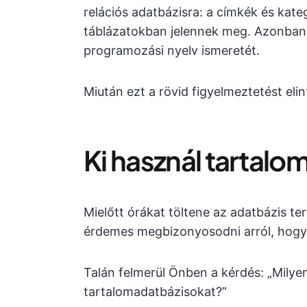
relációs adatbázisra: a címkék és kat
táblázatokban jelennek meg. Azonban
programozási nyelv ismeretét.
Miután ezt a rövid figyelmeztetést elin
Ki használ tartal
Mielőtt órákat töltene az adatbázis ter
érdemes megbizonyosodni arról, hogy Ö
Talán felmerül Önben a kérdés: „Mily
tartalomadatbázisokat?”