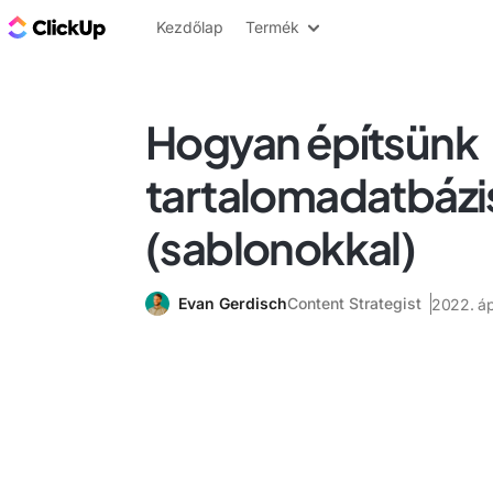
ClickUp blog
Kezdőlap
Termék
Hogyan építsünk
tartalomadatbázi
(sablonokkal)
Evan Gerdisch
Content Strategist
2022. ápr