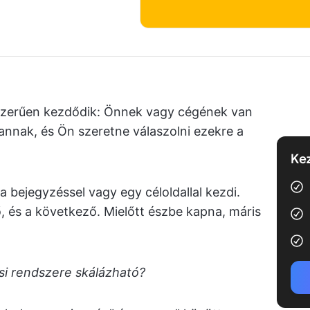
yszerűen kezdődik: Önnek vagy cégének van
nnak, és Ön szeretne válaszolni ezekre a
Kez
 bejegyzéssel vagy egy céloldallal kezdi.
, és a következő. Mielőtt észbe kapna, máris
i rendszere skálázható?