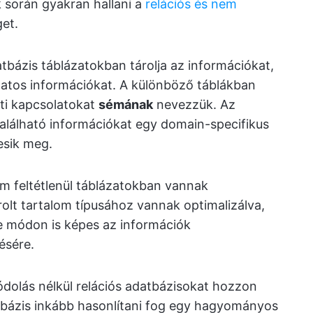
 során gyakran hallani a
relációs és nem
et.
tbázis táblázatokban tárolja az információkat,
zatos információkat. A különböző táblákban
ti kapcsolatokat
sémának
nevezzük. Az
alálható információkat egy domain-specifikus
esik meg.
m feltétlenül táblázatokban vannak
rolt tartalom típusához vannak optimalizálva,
e módon is képes az információk
ésére.
ódolás nélkül relációs adatbázisokat hozzon
tbázis inkább hasonlítani fog egy hagyományos