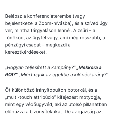
Belépsz a konferenciaterembe (vagy
bejelentkezel a Zoom-hívásba), és a szíved úgy
ver, mintha tárgyaláson lennél. A zsűri – a
főnököd, az ügyfél vagy, ami még rosszabb, a
pénzügyi csapat – megkezdi a
keresztkérdéseket.
„Hogyan teljesített a kampány?”
„Mekkora a
ROI?”
„Miért ugrik az egekbe a kilépési arány?”
Öt különböző irányítópulton botorkál, és a
„multi-touch attribúció” kifejezést motyogja,
mint egy védőügyvéd, aki az utolsó pillanatban
előhúzza a bizonyítékokat. De az igazság az,