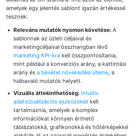
amelyek egy jelentés sablont igazán értékessé
tesznek:
Releváns mutatók nyomon követése:
A
sablonnak az üzleti céljaival és
marketingcéljaival összhangban lévő
marketing KPI-kra
kell összpontosítania,
mint például a konverziós arány, a kattintási
arány és
a bevétel növekedési üteme
, a
hiábavaló mutatók helyett.
Vizuális áttekinthetőség:
Intuitív
adatvizualizációs eszközöket
kell
tartalmaznia, amelyek a komplex
információkat könnyen érthető
táblázatokká, grafikonokká és hőtérképekké
alakítják át az azonnali megértés érdekében.