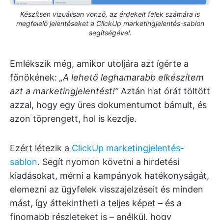
Készítsen vizuálisan vonzó, az érdekelt felek számára is
megfelelő jelentéseket a ClickUp marketingjelentés-sablon
segítségével.
Emlékszik még, amikor utoljára azt ígérte a
főnökének:
„A lehető leghamarabb elkészítem
azt a marketingjelentést!”
Aztán hat órát töltött
azzal, hogy egy üres dokumentumot bámult, és
azon töprengett, hol is kezdje.
Ezért létezik a
ClickUp marketingjelentés-
sablon
. Segít nyomon követni a hirdetési
kiadásokat, mérni a kampányok hatékonyságát,
elemezni az ügyfelek visszajelzéseit és minden
mást, így áttekintheti a teljes képet – és a
finomabb részleteket is – anélkül, hogy