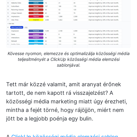
Kövesse nyomon, elemezze és optimalizálja közösségi média
teljesítményét a ClickUp közösségi média elemzési
sablonjával.
Tett már közzé valamit, amit aranyat érőnek
tartott, de nem kapott rá visszajelzést? A
közösségi média marketing miatt úgy érezheti,
mintha a fejét törné, hogy rájöjjön, miért nem
jött be a legjobb poénja egy bulin.
A
ClickUp közösségi média elemzési sablon