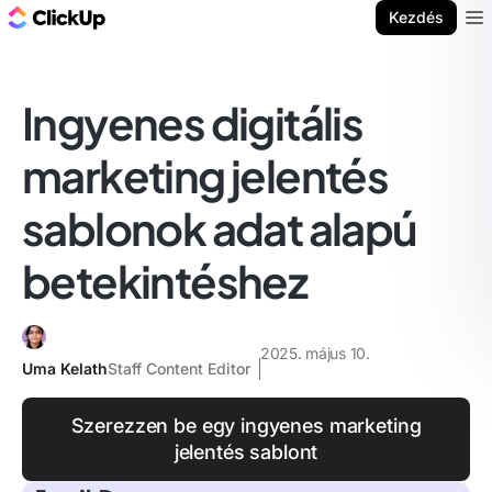
ClickUp blog
Kezdés
Ope
Ingyenes digitális
marketing jelentés
sablonok adat alapú
betekintéshez
2025. május 10.
Uma Kelath
Staff Content Editor
Szerezzen be egy ingyenes marketing
jelentés sablont