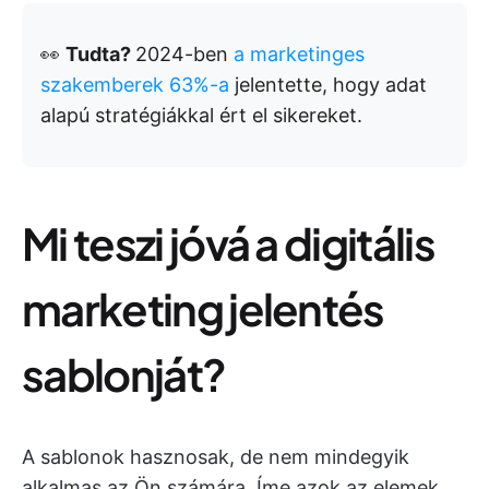
👀
Tudta?
2024-ben
a marketinges
szakemberek 63%-a
jelentette, hogy adat
alapú stratégiákkal ért el sikereket.
Mi teszi jóvá a digitális
marketing jelentés
sablonját?
A sablonok hasznosak, de nem mindegyik
alkalmas az Ön számára. Íme azok az elemek,