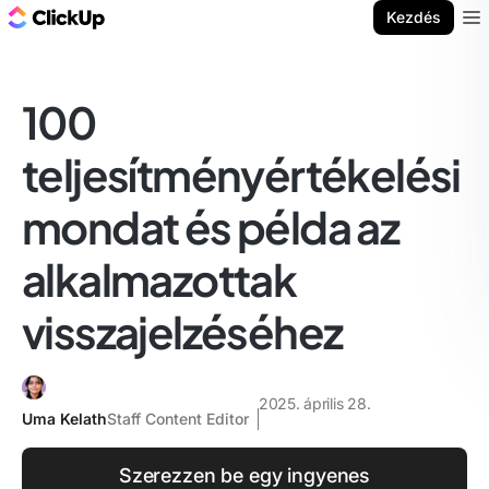
ClickUp blog
Kezdés
Ope
100
teljesítményértékelési
mondat és példa az
alkalmazottak
visszajelzéséhez
2025. április 28.
Uma Kelath
Staff Content Editor
Szerezzen be egy ingyenes