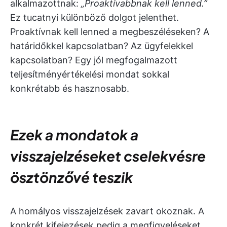
alkalmazottnak:
„Proaktívabbnak kell lenned.”
Ez tucatnyi különböző dolgot jelenthet.
Proaktívnak kell lenned a megbeszéléseken? A
határidőkkel kapcsolatban? Az ügyfelekkel
kapcsolatban? Egy jól megfogalmazott
teljesítményértékelési mondat sokkal
konkrétabb és hasznosabb.
Ezek a mondatok a
visszajelzéseket cselekvésre
ösztönzővé teszik
A homályos visszajelzések zavart okoznak. A
konkrét kifejezések pedig a megfigyeléseket