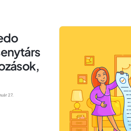
ledo
senytárs
tozások,
nuár 27.