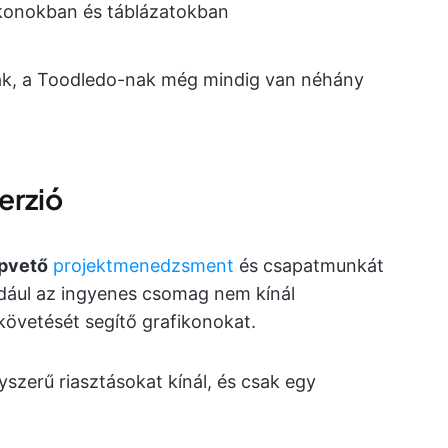
ikonokban és táblázatokban
ak, a Toodledo-nak még mindig van néhány
erzió
apvető
projektmenedzsment
és csapatmunkát
ldául az ingyenes csomag nem kínál
követését segítő grafikonokat.
zerű riasztásokat kínál, és csak egy