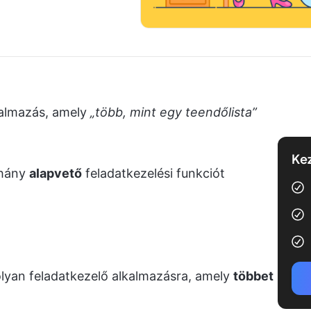
kalmazás, amely
„több, mint egy teendőlista”
Kez
éhány
alapvető
feladatkezelési funkciót
lyan feladatkezelő alkalmazásra, amely
többet