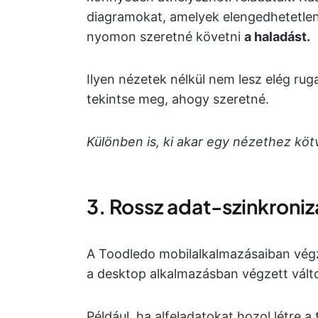
diagramokat, amelyek elengedhetetle
nyomon szeretné követni
a haladást.
Ilyen nézetek nélkül nem lesz elég r
tekintse meg, ahogy szeretné.
Különben is, ki akar egy nézethez köt
3. Rossz adat-szinkroniz
A Toodledo mobilalkalmazásaiban vég
a desktop alkalmazásban végzett vált
Például, ha alfeladatokat hozol létre 