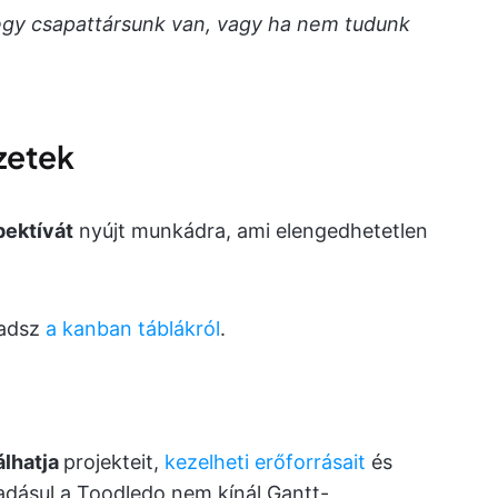
 egy csapattársunk van, vagy ha nem tudunk
zetek
pektívát
nyújt munkádra, ami elengedhetetlen
radsz
a kanban táblákról
.
álhatja
projekteit,
kezelheti erőforrásait
és
adásul a Toodledo nem kínál Gantt-