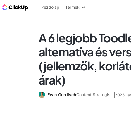
ClickUp blog
Kezdőlap
Termék
A 6 legjobb Tood
alternatíva és ver
(jellemzők, korlá
árak)
Evan Gerdisch
Content Strategist
2025. ja