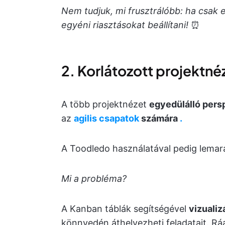
Nem tudjuk, mi frusztrálóbb: ha csak
egyéni riasztásokat beállítani!
⏰
2. Korlátozott projektné
A több projektnézet
egyedülálló pers
az
agilis csapatok
számára
.
A Toodledo használatával pedig lema
Mi a probléma?
A Kanban táblák segítségével
vizualiz
könnyedén áthelyezheti feladatait. Rá