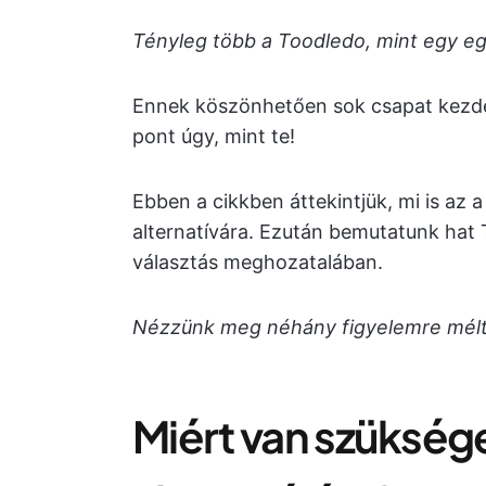
Tényleg több a Toodledo, mint egy e
Ennek köszönhetően sok csapat kezde
pont úgy, mint te!
Ebben a cikkben áttekintjük, mi is az
alternatívára. Ezután bemutatunk hat 
választás meghozatalában.
Nézzünk meg néhány figyelemre méltó
Miért van szükség