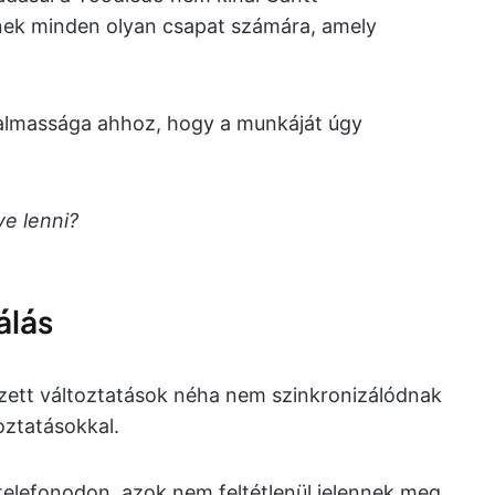
nek minden olyan csapat számára, amely
ugalmassága ahhoz, hogy a munkáját úgy
ve lenni?
álás
zett változtatások néha nem szinkronizálódnak
oztatásokkal.
a telefonodon, azok nem feltétlenül jelennek meg