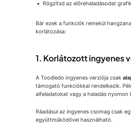
Rögzítsd az előrehaladásodat graf
Bár ezek a funkciók remekül hangzan
korlátozása:
1. Korlátozott ingyenes v
A Toodledo ingyenes verziója csak
al
támogató funkciókkal rendelkezik. Pé
alfeladatokat vagy a haladás nyomon 
Ráadásul az ingyenes csomag csak egys
együttműködővel használható.