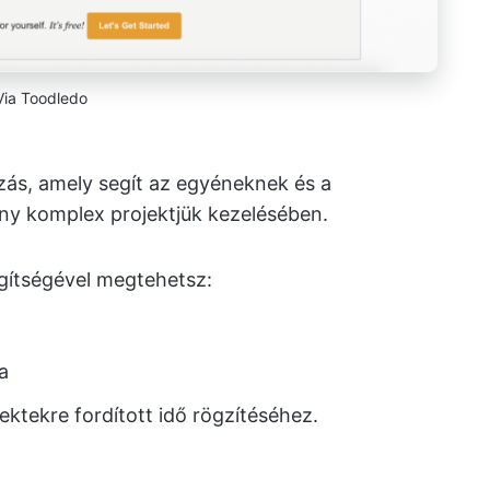
Via Toodledo
zás, amely segít az egyéneknek és a
ány komplex projektjük kezelésében.
gítségével megtehetsz:
a
jektekre fordított idő rögzítéséhez.