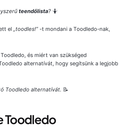
gyszerű
teendőlista
?
🤷
tt el
„toodles!”
-t mondani a Toodledo-nak,
 a Toodledo, és miért van szükséged
Toodledo alternatívát, hogy segítsünk a legjobb
 Toodledo alternatívát.
📝
e Toodledo