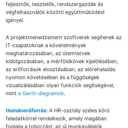
fejlesztők, tesztelők, rendszergazdák és
végfelhasználók közötti együttműködést
igényel.
A projektmenedzsment szoftverek segítenek az
IT-csapatoknak a követelmények
meghatározásában, az ütemtervek
kidolgozásában, a mérföldkövek kijelölésében,
az erőforrások elosztásában, az előrehaladás
nyomon követésében és a függőségek
vizualizálásában olyan funkciók segítségével,
mint
a Gantt-diagramok
.
Humánerőforrás
: A HR-osztály széles körű
feladatkörrel rendelkezik, amely magában
foglalja a toborzást, az új munkavállalók