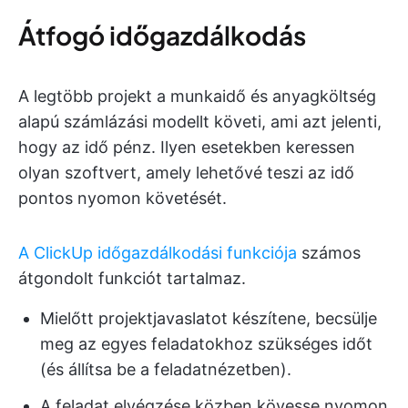
Átfogó időgazdálkodás
A legtöbb projekt a munkaidő és anyagköltség
alapú számlázási modellt követi, ami azt jelenti,
hogy az idő pénz. Ilyen esetekben keressen
olyan szoftvert, amely lehetővé teszi az idő
pontos nyomon követését.
A ClickUp időgazdálkodási funkciója
számos
átgondolt funkciót tartalmaz.
Mielőtt projektjavaslatot készítene, becsülje
meg az egyes feladatokhoz szükséges időt
(és állítsa be a feladatnézetben).
A feladat elvégzése közben kövesse nyomon