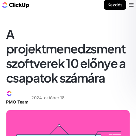
ClickUp blog
Kezdés
Ope
A
projektmenedzsment
szoftverek 10 előnye a
csapatok számára
2024. október 18.
PMO Team