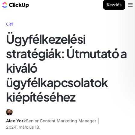
ClickUp blog
Kezdés
Ope
CRM
Ügyfélkezelési
stratégiák: Útmutató a
kiváló
ügyfélkapcsolatok
kiépítéséhez
Alex York
Senior Content Marketing Manager
2024. március 18.