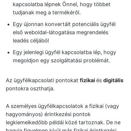
kapcsolatba lépnek Önnel, hogy többet
tudjanak meg a termékéről.
Egy újonnan konvertált potenciális ügyfél
első weboldal-látogatása megrendelés
leadés céljából
Egy jelenlegi ügyfél kapcsolatba lép, hogy
megoldjon egy szolgáltatási problémát.
Az ügyfélkapcsolati pontokat
fizikai
és
digitális
pontokra oszthatja.
A személyes ügyfélkapcsolatok a fizikai (vagy
hagyományos) érintkezési pontok
legkiemelkedőbb példái közé tartoznak. De ne
hagyja figyelmen kívül más fizikai érintkezési