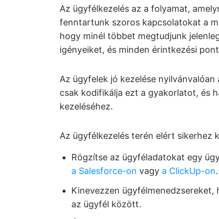
Az ügyfélkezelés az a folyamat, amelyn
fenntartunk szoros kapcsolatokat a meg
hogy minél többet megtudjunk jelenlegi
igényeiket, és minden érintkezési pont
Az ügyfelek jó kezelése nyilvánvalóan 
csak kodifikálja ezt a gyakorlatot, és 
kezeléséhez.
Az ügyfélkezelés terén elért sikerhez 
Rögzítse az ügyféladatokat egy üg
a Salesforce-on
vagy
a ClickUp-on
.
Kinevezzen ügyfélmenedzsereket, ho
az ügyfél között.