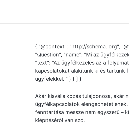
{ "@context": "http://schema. org", "@
"Question", "name": "Mi az ügyfélkeze
"text": "Az ügyfélkezelés az a folyama
kapcsolatokat alakítunk ki és tartunk 
ügyfelekkel. " } } ] }
Akár kisvállalkozás tulajdonosa, akár 
ügyfélkapcsolatok elengedhetetlenek. 
fenntartása messze nem egyszerű – kü
kiépítéséről van szó.