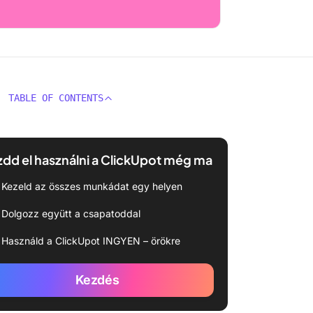
TABLE OF CONTENTS
dd el használni a ClickUpot még ma
Kezeld az összes munkádat egy helyen
Dolgozz együtt a csapatoddal
Használd a ClickUpot INGYEN – örökre
Kezdés