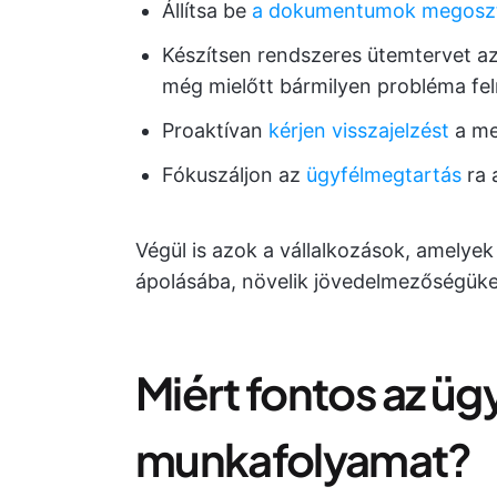
Állítsa be
a dokumentumok megosz
Készítsen rendszeres ütemtervet az 
még mielőtt bármilyen probléma fel
Proaktívan
kérjen visszajelzést
a me
Fókuszáljon az
ügyfélmegtartás
ra 
Végül is azok a vállalkozások, amelye
ápolásába, növelik jövedelmezőségüke
Miért fontos az üg
munkafolyamat?