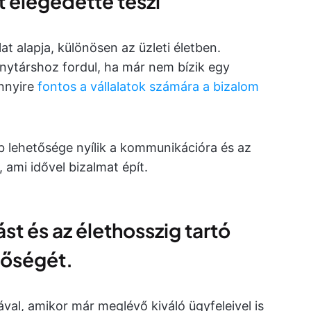
t elégedetté teszi
t alapja, különösen az üzleti életben.
nytárshoz fordul, ha már nem bízik egy
nnyire
fontos a vállalatok számára a bizalom
b lehetősége nyílik a kommunikációra és az
ami idővel bizalmat épít.
st és az élethosszig tartó
tőségét.
ával, amikor már meglévő kiváló ügyfeleivel is