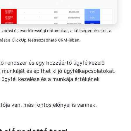
 zárási és esedékességi dátumokat, a költségvetéseket, a
ást a ClickUp testreszabható CRM-jében.
elő rendszer és egy hozzáértő ügyfélkezelő
 munkáját és építhet ki jó ügyfélkapcsolatokat.
 ügyfél kezelése és a munkája értékének
ója van, más fontos előnyei is vannak.