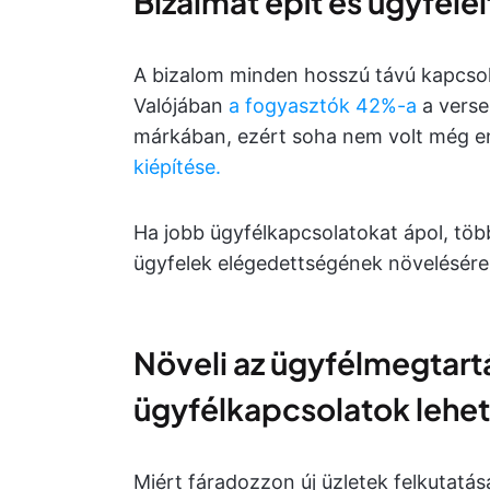
Bizalmat épít és ügyfelei
A bizalom minden hosszú távú kapcsola
Valójában
a fogyasztók
42%-a
a verse
márkában, ezért soha nem volt még e
kiépítése.
Ha jobb ügyfélkapcsolatokat ápol, töb
ügyfelek elégedettségének növelésére, 
Növeli az ügyfélmegtartá
ügyfélkapcsolatok lehe
Miért fáradozzon új üzletek felkutatás