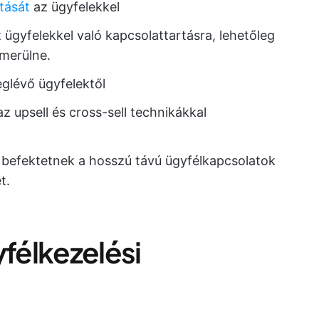
tását
az ügyfelekkel
ügyfelekkel való kapcsolattartásra, lehetőleg
merülne.
glévő ügyfelektől
az upsell és cross-sell technikákkal
k befektetnek a hosszú távú ügyfélkapcsolatok
t.
yfélkezelési