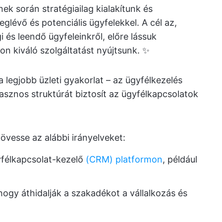
ek során stratégiailag kialakítunk és
lévő és potenciális ügyfelekkel. A cél az,
 és leendő ügyfeleinkről, előre lássuk
on kiváló szolgáltatást nyújtsunk. ✨
a legjobb üzleti gyakorlat – az ügyfélkezelés
hasznos struktúrát biztosít az ügyfélkapcsolatok
kövesse az alábbi irányelveket:
yfélkapcsolat-kezelő
(CRM) platformon
, például
gy áthidalják a szakadékot a vállalkozás és