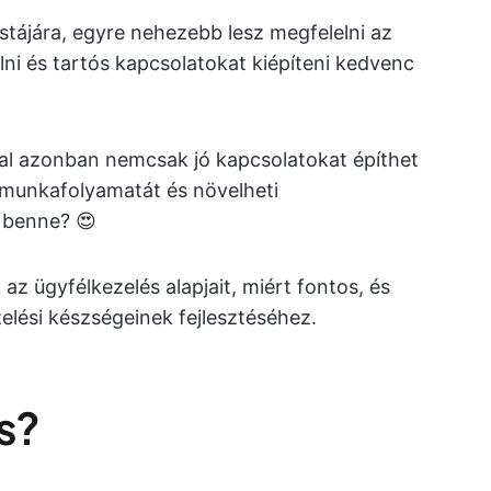
istájára, egyre nehezebb lesz megfelelni az
i és tartós kapcsolatokat kiépíteni kedvenc
kal azonban nemcsak jó kapcsolatokat építhet
a munkafolyamatát és növelheti
 benne? 😍
 ügyfélkezelés alapjait, miért fontos, és
elési készségeinek fejlesztéséhez.
s?