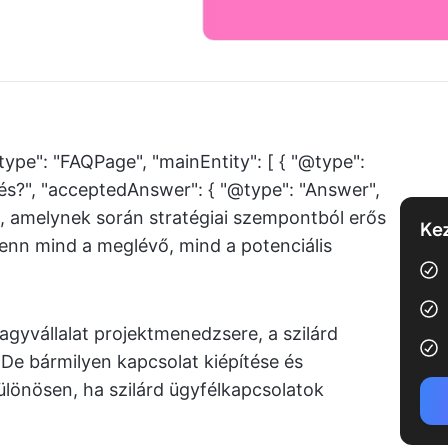
type": "FAQPage", "mainEntity": [ { "@type":
lés?", "acceptedAnswer": { "@type": "Answer",
t, amelynek során stratégiai szempontból erős
Kez
fenn mind a meglévő, mind a potenciális
nagyvállalat projektmenedzsere, a szilárd
De bármilyen kapcsolat kiépítése és
lönösen, ha szilárd ügyfélkapcsolatok