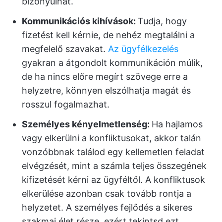
bizonyulhat.
Kommunikációs kihívások:
Tudja, hogy
fizetést kell kérnie, de nehéz megtalálni a
megfelelő szavakat.
Az ügyfélkezelés
gyakran a átgondolt kommunikáción múlik,
de ha nincs előre megírt szövege erre a
helyzetre, könnyen elszólhatja magát és
rosszul fogalmazhat.
Személyes kényelmetlenség:
Ha hajlamos
vagy elkerülni a konfliktusokat, akkor talán
vonzóbbnak találod egy kellemetlen feladat
elvégzését, mint a számla teljes összegének
kifizetését kérni az ügyféltől. A konfliktusok
elkerülése azonban csak tovább rontja a
helyzetet. A személyes fejlődés a sikeres
szakmai élet része, ezért tekintsd ezt