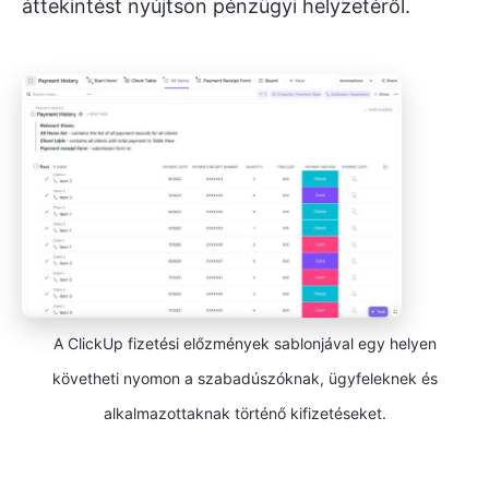
áttekintést nyújtson pénzügyi helyzetéről.
A ClickUp fizetési előzmények sablonjával egy helyen
követheti nyomon a szabadúszóknak, ügyfeleknek és
alkalmazottaknak történő kifizetéseket.