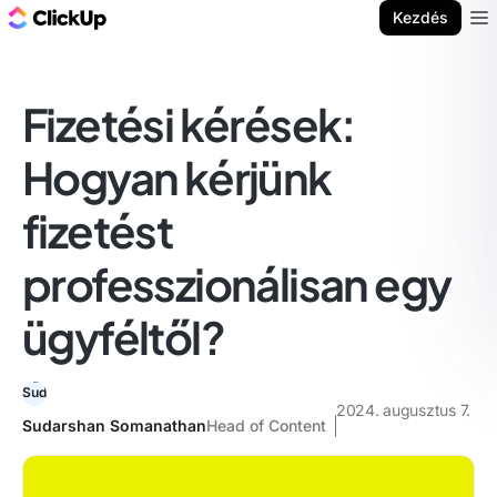
ClickUp blog
Kezdés
Ope
Fizetési kérések:
Hogyan kérjünk
fizetést
professzionálisan egy
ügyféltől?
2024. augusztus 7.
Sudarshan Somanathan
Head of Content