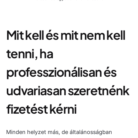
Mit kell és mit nem kell
tenni, ha
professzionálisan és
udvariasan szeretnénk
fizetést kérni
Minden helyzet más, de általánosságban