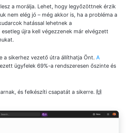
esz a morálja. Lehet, hogy legyőzöttnek érzik
k nem elég jó – még akkor is, ha a probléma a
 kudarcok hatással lehetnek a
 esetleg újra kell végezzenek már elvégzett
mukat.
 a sikerhez vezető útra állíthatja Önt.
A
ezett ügyfelek 69%-a rendszeresen őszinte és
nak, és felkészíti csapatát a sikerre. 🙌