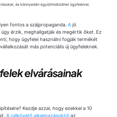
forrásokat, és könnyedén együttműködhet ügyfeleivel.
milyen fontos a szájpropaganda.
A
jó
i úgy érzik, meghallgatják és megértik őket. Ez
lenti, hogy ügyfelei használni fogják termékét
 vállalkozását más potenciális új ügyfeleknek.
yfelek elvárásainak
építésére? Kezdje azzal, hogy ezekkel a 10
it.
A célkövető alkalmazásoktól
az