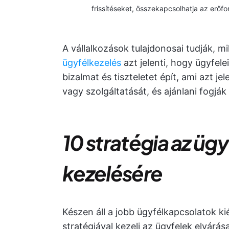
frissítéseket, összekapcsolhatja az erő
A vállalkozások tulajdonosai tudják, 
ügyfélkezelés
azt jelenti, hogy ügyfele
bizalmat és tiszteletet épít, ami azt je
vagy szolgáltatását, és ajánlani fogják
10 stratégia az üg
kezelésére
Készen áll a jobb ügyfélkapcsolatok ki
stratégiával kezeli az ügyfelek elvárása