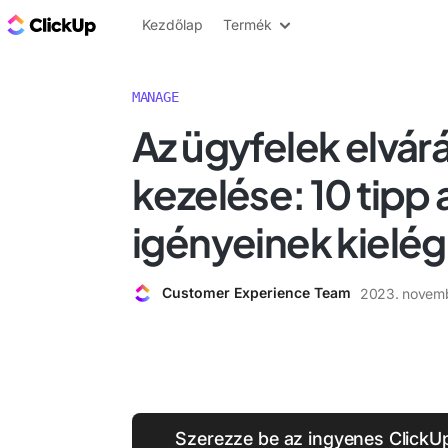
ClickUp blog
Kezdőlap
Termék
MANAGE
Az ügyfelek elvár
kezelése: 10 tipp 
igényeinek kielé
Customer Experience Team
2023. novemb
Szerezze be az ingyenes ClickU