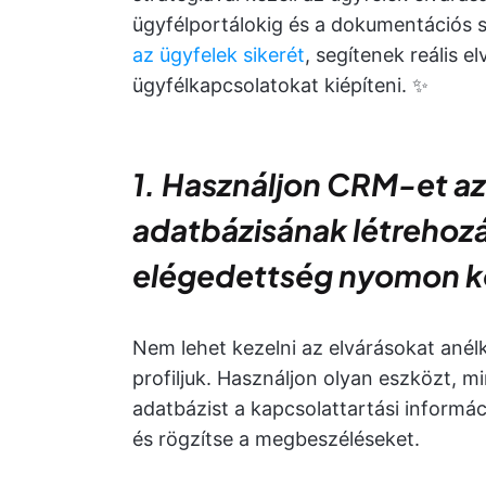
ügyfélportálokig és a dokumentációs s
az ügyfelek sikerét
, segítenek reális el
ügyfélkapcsolatokat kiépíteni. ✨
1. Használjon CRM-et az
adatbázisának létrehozá
elégedettség nyomon k
Nem lehet kezelni az elvárásokat anélkü
profiljuk. Használjon olyan eszközt, m
adatbázist a kapcsolattartási informáci
és rögzítse a megbeszéléseket.