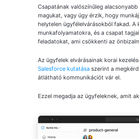
Csapatának valószínűleg alacsonyabb l
magukat, vagy úgy érzik, hogy munkáju
helytelen ügyfélelvárásokból fakad. A
munkafolyamatokra, és a csapat tagjai
feladatokat, ami csökkenti az önbizal
Az ügyfelek elvárásainak korai kezelése
Salesforce kutatása
szerint a megkérd
átlátható kommunikációt vár el.
Ezzel megadja az ügyfeleknek, amit akar