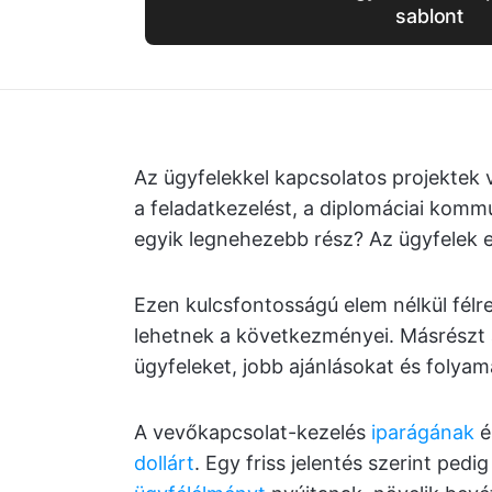
sablont
Az ügyfelekkel kapcsolatos projektek 
a feladatkezelést, a diplomáciai kommu
egyik legnehezebb rész? Az ügyfelek e
Ezen kulcsfontosságú elem nélkül félr
lehetnek a következményei. Másrészt a
ügyfeleket, jobb ajánlásokat és folyam
A vevőkapcsolat-kezelés
iparágának
é
dollárt
. Egy friss jelentés szerint ped