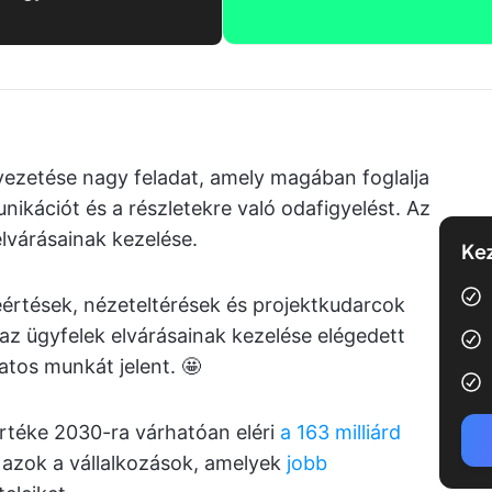
vezetése nagy feladat, amely magában foglalja
nikációt és a részletekre való odafigyelést. Az
lvárásainak kezelése.
Kez
eértések, nézeteltérések és projektkudarcok
z ügyfelek elvárásainak kezelése elégedett
atos munkát jelent. 🤩
rtéke 2030-ra várhatóan eléri
a 163 milliárd
ig azok a vállalkozások, amelyek
jobb