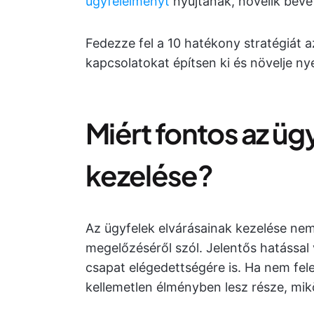
ügyfélélményt
nyújtanak, növelik bevét
Fedezze fel a 10 hatékony stratégiát a
kapcsolatokat építsen ki és növelje ny
Miért fontos az üg
kezelése?
Az ügyfelek elvárásainak kezelése nem
megelőzéséről szól. Jelentős hatással
csapat elégedettségére is. Ha nem fel
kellemetlen élményben lesz része, mik