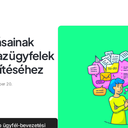
ásainak
az ügyfelek
gítéséhez
er 20.
p ügyfél-bevezetési