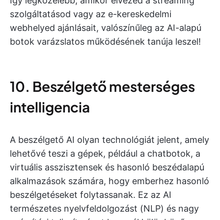
Így legközelebb, amikor élvezed a streaming
szolgáltatásod vagy az e-kereskedelmi
webhelyed ajánlásait, valószínűleg az AI-alapú
botok varázslatos működésének tanúja leszel!
10. Beszélgető mesterséges
intelligencia
A beszélgető AI olyan technológiát jelent, amely
lehetővé teszi a gépek, például a chatbotok, a
virtuális asszisztensek és hasonló beszédalapú
alkalmazások számára, hogy emberhez hasonló
beszélgetéseket folytassanak. Ez az AI
természetes nyelvfeldolgozást (NLP) és nagy