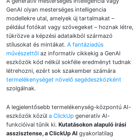
A generatív mesterséges intelligencia vagy
GenAI olyan mesterséges intelligencia
modellekre utal, amelyek új tartalmakat –
például fotókat vagy szövegeket – hoznak létre,
tükrözve a képzési adataikból származó
stílusokat és mintákat.
A fantáziadús
művészettől
az informatív cikkekig a GenAI
eszközök kód nélkül sokféle eredményt tudnak
létrehozni, ezért sok szakember számára
termelékenységet növelő segédeszközként
szolgálnak.
A legjelentősebb termelékenység-központú AI-
eszközök közül
a ClickUp
generatív AI-
funkcióival tűnik ki.
Kutatásokon alapuló írási
asszisztense, a ClickUp AI
gyakorlatilag