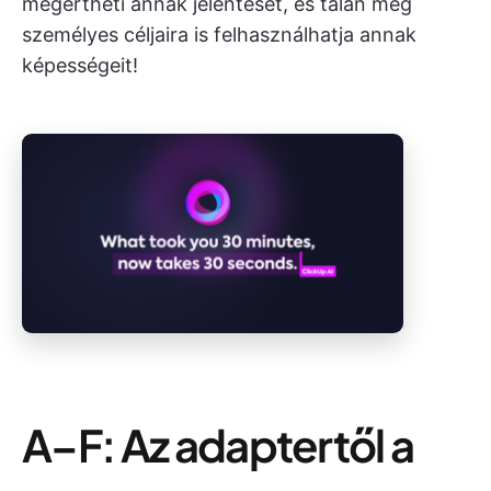
megértheti annak jelentését, és talán még
személyes céljaira is felhasználhatja annak
képességeit!
A–F: Az adaptertől a