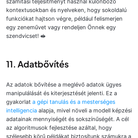
számítási teljesítményt használ különböző
kontextusokban és nyelveken, hogy sokoldalú
funkciókat hajtson végre, például felismerjen
egy zeneművet vagy rendeljen Önnek egy
szendvicset! 🥪
11. Adatbővítés
Az adatok bővítése a meglévő adatok ügyes
manipulálását és kiterjesztését jelenti. Ez a
gyakorlat
a gépi tanulás és a mesterséges
intelligencia
alapja, mivel növeli a modell képzési
adatainak mennyiségét és sokszínűségét. A cél
az algoritmusok fejlesztése azáltal, hogy
szélesebb körű példákat biztosítunk számukra a