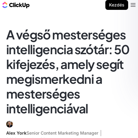
ClickUp blog
Kezdés
Ope
A végső mesterséges
intelligencia szótár: 50
kifejezés, amely segít
megismerkedni a
mesterséges
intelligenciával
Alex York
Senior Content Marketing Manager