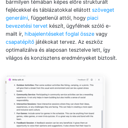
bármilyen témában képes előre strukturált
fejlécekkel és táblázatokkal ellátott
szöveget
generálni
, függetlenül attól, hogy
piaci
bevezetési tervet
készít, ügyfélnek szóló e-
mailt ír,
hibajelentéseket foglal össze
vagy
csapatépítő
játékokat tervez. Az eszköz
optimalizálva és alaposan tesztelve lett, így
világos és konzisztens eredményeket biztosít.