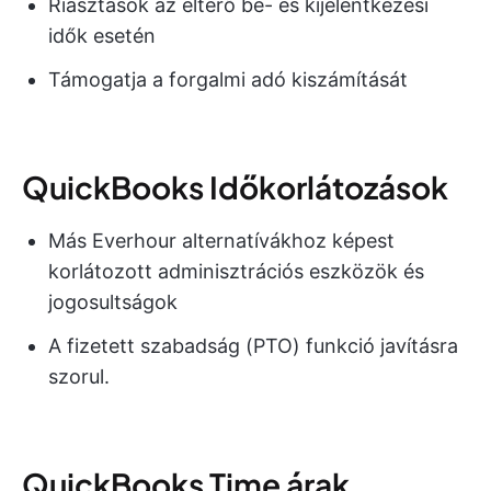
Riasztások az eltérő be- és kijelentkezési
idők esetén
Támogatja a forgalmi adó kiszámítását
QuickBooks Időkorlátozások
Más Everhour alternatívákhoz képest
korlátozott adminisztrációs eszközök és
jogosultságok
A fizetett szabadság (PTO) funkció javításra
szorul.
QuickBooks Time árak