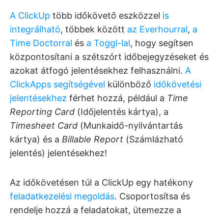
A ClickUp
több időkövető eszközzel
is
integrálható
, többek között
az Everhourral
,
a
Time Doctorral
és
a Toggl-lal
, hogy segítsen
központosítani a szétszórt időbejegyzéseket és
azokat átfogó jelentésekhez felhasználni.
A
ClickApps segítségével
különböző
időkövetési
jelentésekhez
férhet hozzá, például a
Time
Reporting Card
(Időjelentés kártya), a
Timesheet Card
(Munkaidő-nyilvántartás
kártya) és a
Billable Report
(Számlázható
jelentés) jelentésekhez!
Az időkövetésen túl a ClickUp egy hatékony
feladatkezelési megoldás
. Csoportosítsa és
rendelje hozzá a feladatokat, ütemezze a