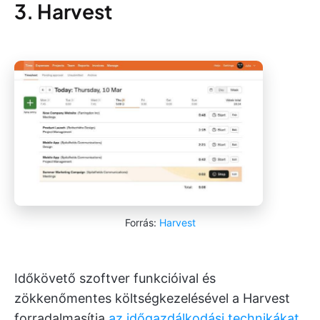
3. Harvest
Forrás:
Harvest
Időkövető szoftver funkcióival és
zökkenőmentes költségkezelésével a Harvest
forradalmasítja
az időgazdálkodási technikákat