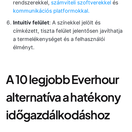
rendszerekkel,
számviteli szoftverekkel
és
kommunikációs platformokkal.
Intuitív felület
: A színekkel jelölt és
címkézett, tiszta felület jelentősen javíthatja
a termelékenységet és a felhasználói
élményt.
A 10 legjobb Everhour
alternatíva a hatékony
időgazdálkodáshoz