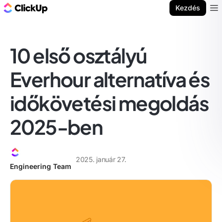
ClickUp blog
Kezdés
Ope
10 első osztályú
Everhour alternatíva és
időkövetési megoldás
2025-ben
2025. január 27.
Engineering Team