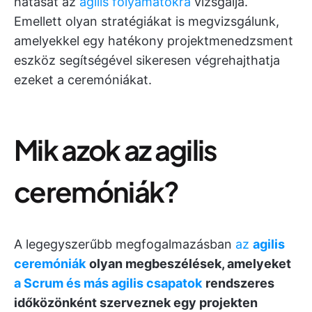
hatását az
agilis folyamatokra
vizsgálja.
Emellett olyan stratégiákat is megvizsgálunk,
amelyekkel egy hatékony projektmenedzsment
eszköz segítségével sikeresen végrehajthatja
ezeket a ceremóniákat.
Mik azok az agilis
ceremóniák?
A legegyszerűbb megfogalmazásban
az
agilis
ceremóniák
olyan megbeszélések, amelyeket
a Scrum és más agilis csapatok
rendszeres
időközönként szerveznek egy projekten