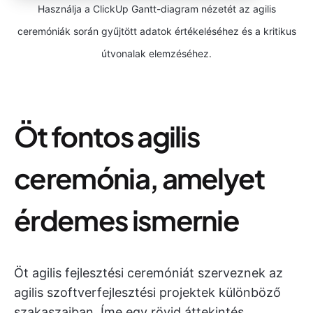
Használja a ClickUp Gantt-diagram nézetét az agilis
ceremóniák során gyűjtött adatok értékeléséhez és a kritikus
útvonalak elemzéséhez.
Öt fontos agilis
ceremónia, amelyet
érdemes ismernie
Öt agilis fejlesztési ceremóniát szerveznek az
agilis szoftverfejlesztési projektek különböző
szakaszaiban. Íme egy rövid áttekintés