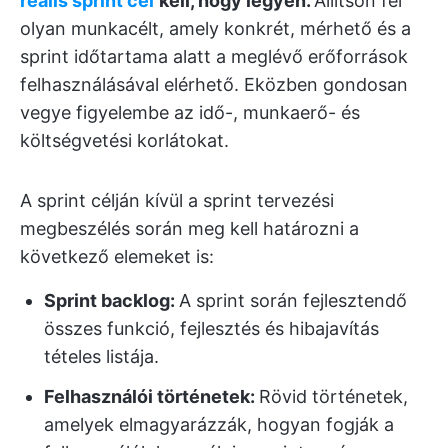
reális sprint cél
kell, hogy legyen.
Állítson fel
olyan munkacélt, amely konkrét, mérhető és a
sprint időtartama alatt a meglévő erőforrások
felhasználásával elérhető. Eközben gondosan
vegye figyelembe az idő-, munkaerő- és
költségvetési korlátokat.
A sprint célján kívül a sprint tervezési
megbeszélés során meg kell határozni a
következő elemeket is:
Sprint backlog:
A sprint során fejlesztendő
összes funkció, fejlesztés és hibajavítás
tételes listája.
Felhasználói történetek:
Rövid történetek,
amelyek elmagyarázzák, hogyan fogják a