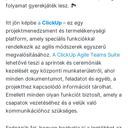
folyamat gyerekjáték lesz. 🏞️
Itt jön képbe
a
ClickUp
– ez egy
projektmenedzsment és termelékenységi
platform, amely speciális funkciókkal
rendelkezik az agilis módszerek egyszerű
megvalósításához.
A ClickUp Agile Teams Suite
lehetővé teszi a sprintek és ceremóniák
kezelését egy központi munkaterületről, ahol
minden dokumentumot, feladatot és egyéb, a
projekthez kapcsolódó információt tárolhat.
Emellett minden olyan funkciót biztosít, amely a
csapatok vezetéséhez és a velük való
kommunikációhoz szükséges.
Fedezzük fel, hogyan hozhatja ki a legtöbbet az