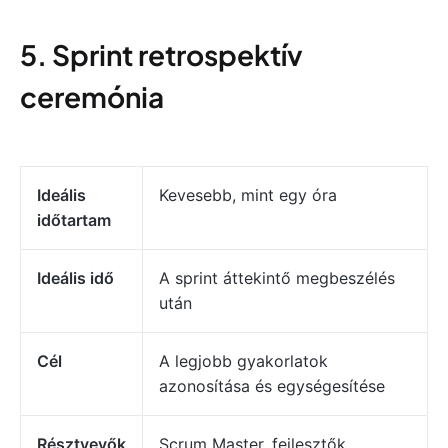
5. Sprint retrospektív
ceremónia
Ideális
Kevesebb, mint egy óra
időtartam
Ideális idő
A sprint áttekintő megbeszélés
után
Cél
A legjobb gyakorlatok
azonosítása és egységesítése
Résztvevők
Scrum Master, fejlesztők