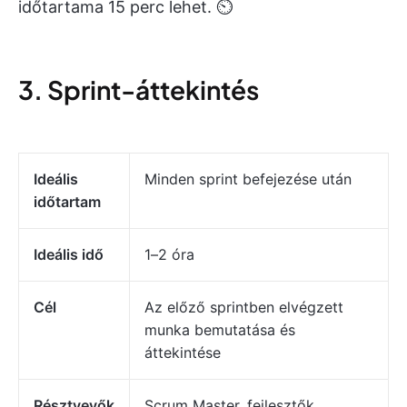
időtartama 15 perc lehet. ⏲️
3. Sprint-áttekintés
Ideális
Minden sprint befejezése után
időtartam
Ideális idő
1–2 óra
Cél
Az előző sprintben elvégzett
munka bemutatása és
áttekintése
Résztvevők
Scrum Master, fejlesztők,