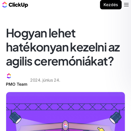
ClickUp blog
Kezdés
Ope
Hogyan lehet
hatékonyan kezelni az
agilis ceremóniákat?
2024. június 24.
PMO Team