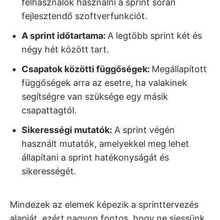
felhasználók használni a sprint során
fejlesztendő szoftverfunkciót.
A sprint időtartama:
A legtöbb sprint két és
négy hét között tart.
Csapatok közötti függőségek:
Megállapított
függőségek arra az esetre, ha valakinek
segítségre van szüksége egy másik
csapattagtól.
Sikerességi mutatók:
A sprint végén
használt mutatók, amelyekkel meg lehet
állapítani a sprint hatékonyságát és
sikerességét.
Mindezek az elemek képezik a sprinttervezés
alapját, ezért nagyon fontos, hogy ne siessünk