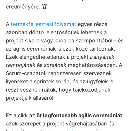
eredményére. 🏆
A
termékfejlesztési folyamat
egyes részei
azonban döntő jelentőségűek lehetnek a
projekt sikere vagy kudarca szempontjából – és
az agilis ceremóniák is ezek közé tartoznak.
Ezek elengedhetetlenek a projekt
irányának
,
tempójának
és
sorsának
meghatározásában. A
Scrum-csapatok rendszeresen szerveznek
ilyeneket a sprintek során, és az ügyfelek is
részt vesznek rajtuk, hogy tájékozódjanak
projektjeik állásáról.
Ez a cikk az
öt legfontosabb
agilis ceremóniát
,
azok szerepét a projekt végrehajtásában és