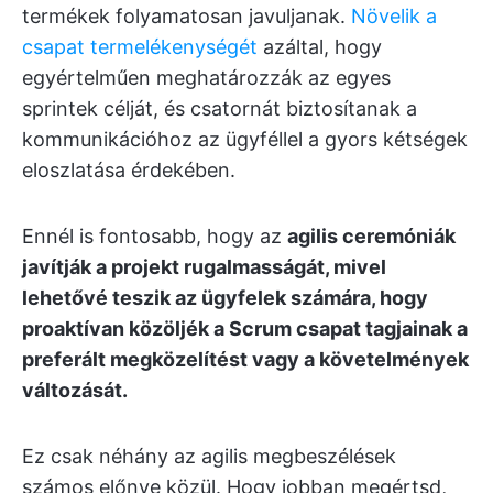
termékek folyamatosan javuljanak.
Növelik a
csapat termelékenységét
azáltal, hogy
egyértelműen meghatározzák az egyes
sprintek célját, és csatornát biztosítanak a
kommunikációhoz az ügyféllel a gyors kétségek
eloszlatása érdekében.
Ennél is fontosabb, hogy az
agilis ceremóniák
javítják a projekt rugalmasságát, mivel
lehetővé teszik az ügyfelek számára, hogy
proaktívan közöljék a Scrum csapat tagjainak a
preferált megközelítést vagy a követelmények
változását.
Ez csak néhány az agilis megbeszélések
számos előnye közül. Hogy jobban megértsd,