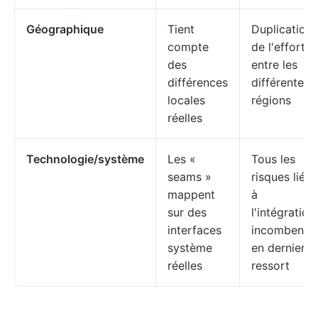
Géographique
Tient
Duplication
compte
de l'effort
des
entre les
différences
différentes
locales
régions
réelles
Technologie/système
Les «
Tous les
seams »
risques liés
mappent
à
sur des
l'intégration
interfaces
incombent
système
en dernier
réelles
ressort