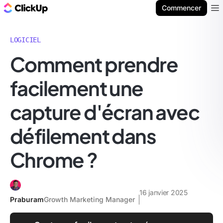
ClickUp Blog
Commencer
Ope
LOGICIEL
Comment prendre
facilement une
capture d'écran avec
défilement dans
Chrome ?
16 janvier 2025
Praburam
Growth Marketing Manager