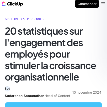
ClickUp Blog
Commencer
Ope
GESTION DES PERSONNES
20 statistiques sur
l'engagement des
employés pour
stimuler la croissance
organisationnelle
10 novembre 2024
Sudarshan Somanathan
Head of Content