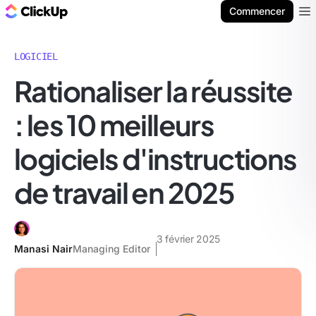
ClickUp Blog
Commencer
Ope
LOGICIEL
Rationaliser la réussite
: les 10 meilleurs
logiciels d'instructions
de travail en 2025
3 février 2025
Manasi Nair
Managing Editor