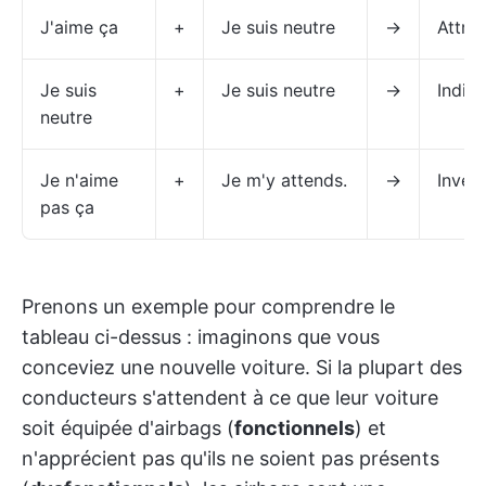
J'aime ça
+
Je suis neutre
→
Attra
Je suis
+
Je suis neutre
→
Indiff
neutre
Je n'aime
+
Je m'y attends.
→
Invers
pas ça
Prenons un exemple pour comprendre le
tableau ci-dessus : imaginons que vous
conceviez une nouvelle voiture. Si la plupart des
conducteurs s'attendent à ce que leur voiture
soit équipée d'airbags (
fonctionnels
) et
n'apprécient pas qu'ils ne soient pas présents