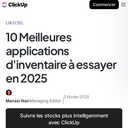
ClickUp Blog
Commencer
Ope
LOGICIEL
10 Meilleures
applications
d'inventaire à essayer
en 2025
3 février 2025
Manasi Nair
Managing Editor
Suivre les stocks plus intelligemment
avec ClickUp