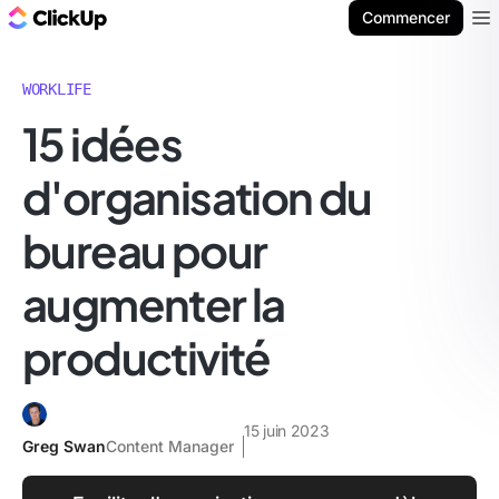
ClickUp Blog
Commencer
Ope
WORKLIFE
15 idées
d'organisation du
bureau pour
augmenter la
productivité
15 juin 2023
Greg Swan
Content Manager