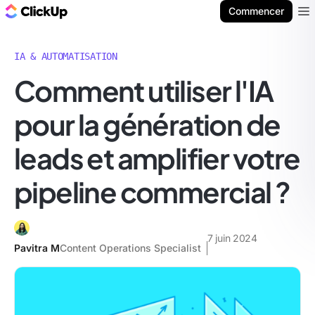
ClickUp Blog
Commencer
Ope
IA & AUTOMATISATION
Comment utiliser l'IA
pour la génération de
leads et amplifier votre
pipeline commercial ?
7 juin 2024
Pavitra M
Content Operations Specialist