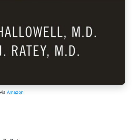
via
Amazon