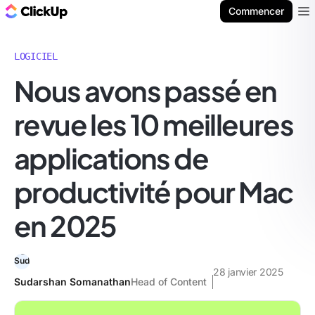
ClickUp Blog
Commencer
Ope
LOGICIEL
Nous avons passé en
revue les 10 meilleures
applications de
productivité pour Mac
en 2025
28 janvier 2025
Sudarshan Somanathan
Head of Content