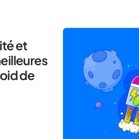
té et
eilleures
oid de