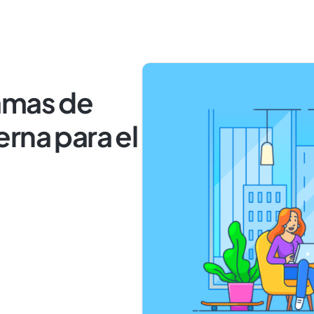
amas de
rna para el