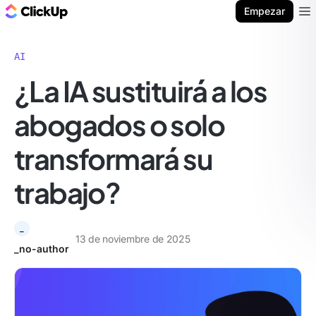
ClickUp Blog
Empezar
Ope
AI
¿La IA sustituirá a los
abogados o solo
transformará su
trabajo?
_
13 de noviembre de 2025
_no-author