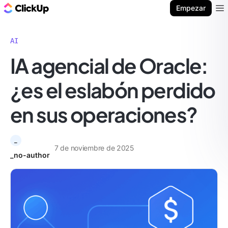
ClickUp Blog
Empezar
Ope
AI
IA agencial de Oracle:
¿es el eslabón perdido
en sus operaciones?
_
7 de noviembre de 2025
_no-author