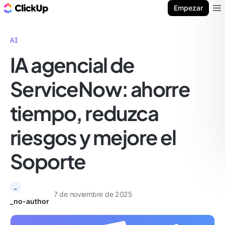
ClickUp Blog
Empezar
Ope
AI
IA agencial de
ServiceNow: ahorre
tiempo, reduzca
riesgos y mejore el
Soporte
_
7 de noviembre de 2025
_no-author