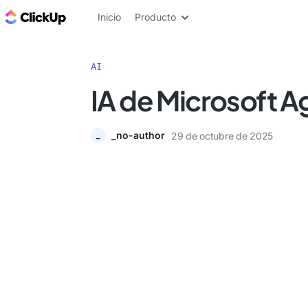
ClickUp Blog
Inicio
Producto
AI
IA de Microsoft A
_no-author
29 de octubre de 2025
_