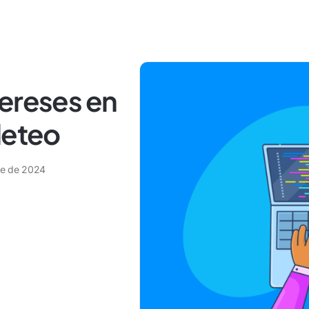
tereses en
leteo
re de 2024