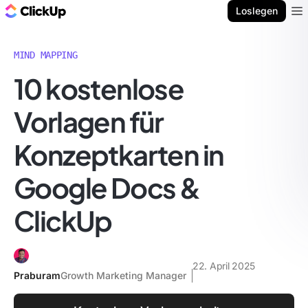
ClickUp Blog
Loslegen
Ope
MIND MAPPING
10 kostenlose
Vorlagen für
Konzeptkarten in
Google Docs &
ClickUp
22. April 2025
Praburam
Growth Marketing Manager