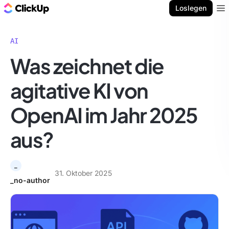
ClickUp Blog
Loslegen
Ope
AI
Was zeichnet die
agitative KI von
OpenAI im Jahr 2025
aus?
_
31. Oktober 2025
_no-author