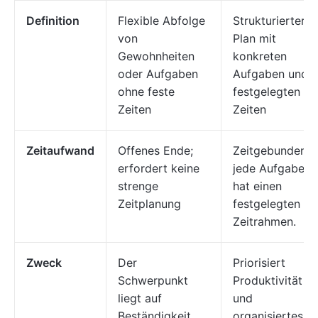
Definition
Flexible Abfolge
Strukturierter
von
Plan mit
Gewohnheiten
konkreten
oder Aufgaben
Aufgaben und
ohne feste
festgelegten
Zeiten
Zeiten
Zeitaufwand
Offenes Ende;
Zeitgebunden;
erfordert keine
jede Aufgabe
strenge
hat einen
Zeitplanung
festgelegten
Zeitrahmen.
Zweck
Der
Priorisiert
Schwerpunkt
Produktivität
liegt auf
und
Beständigkeit
organisiertes