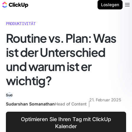
ClickUp Blog
Loslegen
Ope
PRODUKTIVITÄT
Routine vs. Plan: Was
ist der Unterschied
und warum ist er
wichtig?
21. Februar 2025
Sudarshan Somanathan
Head of Content
Optimieren Sie Ihren Tag mit ClickUp
Kalender