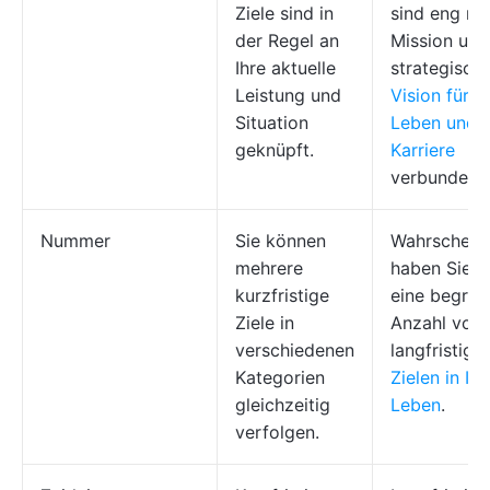
Ziele sind in
sind eng mit
der Regel an
Mission und
Ihre aktuelle
strategisch
Leistung und
Vision für Ih
Situation
Leben und I
geknüpft.
Karriere
verbunden.
Nummer
Sie können
Wahrscheinl
mehrere
haben Sie n
kurzfristige
eine begren
Ziele in
Anzahl von
verschiedenen
langfristige
Kategorien
Zielen in Ih
gleichzeitig
Leben
.
verfolgen.