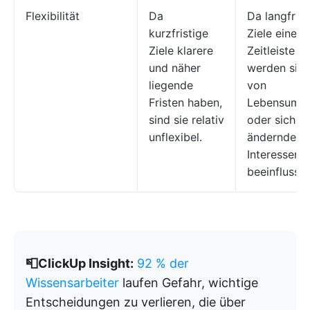
Flexibilität
Da
Da langfrist
kurzfristige
Ziele eine l
Ziele klarere
Zeitleiste h
und näher
werden sie l
liegende
von
Fristen haben,
Lebensums
sind sie relativ
oder sich
unflexibel.
ändernden
Interessen
beeinflusst.
📮ClickUp Insight:
92 % der
Wissensarbeiter
laufen Gefahr, wichtige
Entscheidungen zu verlieren, die über