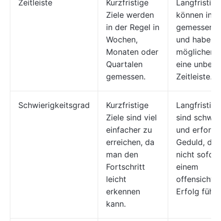
Zeitleiste
Kurzfristige
Langfristige
Ziele werden
können in J
in der Regel in
gemessen 
Wochen,
und haben
Monaten oder
möglicherw
Quartalen
eine unbes
gemessen.
Zeitleiste.
Schwierigkeitsgrad
Kurzfristige
Langfristige
Ziele sind viel
sind schwie
einfacher zu
und erforde
erreichen, da
Geduld, da 
man den
nicht sofort
Fortschritt
einem
leicht
offensichtli
erkennen
Erfolg führe
kann.