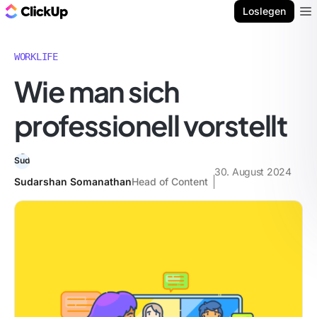
ClickUp Blog
Loslegen
Ope
WORKLIFE
Wie man sich
professionell vorstellt
30. August 2024
Sudarshan Somanathan
Head of Content