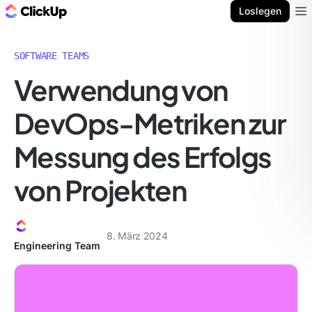
ClickUp Blog
Loslegen
Ope
SOFTWARE TEAMS
Verwendung von
DevOps-Metriken zur
Messung des Erfolgs
von Projekten
8. März 2024
Engineering Team