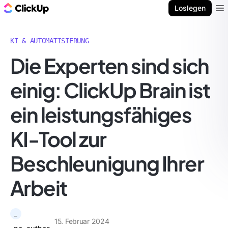
ClickUp Blog
Loslegen
Ope
KI & AUTOMATISIERUNG
Die Experten sind sich
einig: ClickUp Brain ist
ein leistungsfähiges
KI-Tool zur
Beschleunigung Ihrer
Arbeit
_
15. Februar 2024