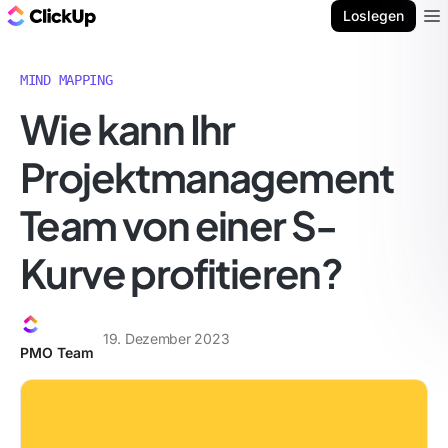
ClickUp Blog
Loslegen
Ope
MIND MAPPING
Wie kann Ihr
Projektmanagement
Team von einer S-
Kurve profitieren?
19. Dezember 2023
PMO Team