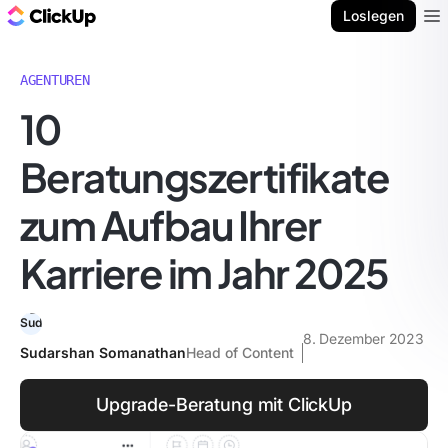
ClickUp Blog
Loslegen
Ope
AGENTUREN
10
Beratungszertifikate
zum Aufbau Ihrer
Karriere im Jahr 2025
8. Dezember 2023
Sudarshan Somanathan
Head of Content
Upgrade-Beratung mit ClickUp