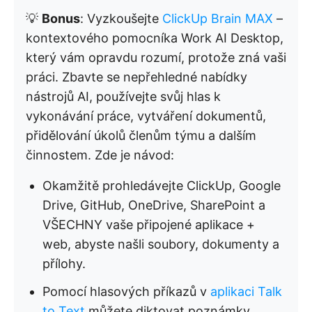
💡
Bonus
: Vyzkoušejte
ClickUp Brain MAX
–
kontextového pomocníka Work AI Desktop,
který vám opravdu rozumí, protože zná vaši
práci. Zbavte se nepřehledné nabídky
nástrojů AI, používejte svůj hlas k
vykonávání práce, vytváření dokumentů,
přidělování úkolů členům týmu a dalším
činnostem. Zde je návod:
Okamžitě prohledávejte ClickUp, Google
Drive, GitHub, OneDrive, SharePoint a
VŠECHNY vaše připojené aplikace +
web, abyste našli soubory, dokumenty a
přílohy.
Pomocí hlasových příkazů v
aplikaci Talk
to Text
můžete diktovat poznámky,