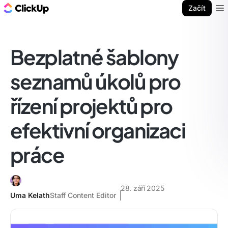
ClickUp blog
Začít
Ope
Bezplatné šablony
seznamů úkolů pro
řízení projektů pro
efektivní organizaci
práce
28. září 2025
Uma Kelath
Staff Content Editor