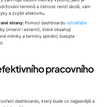
ržování termínů a četnost revizí úkolů, vám
ky a zvýšit efektivitu.
vané strany:
Pomocí dashboardu
vytvářejte
y (interní i externí), které obsahují
né milníky a termíny splnění; budujte
t.
efektivního pracovního
oření dashboardu, který bude co nejjasnější a