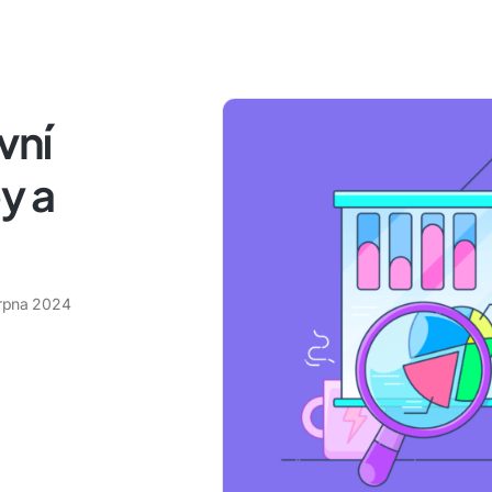
vní
y a
srpna 2024