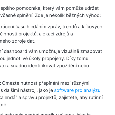
lepšího pomocníka, který vám pomůže udržet
ch včasné splnění. Zde je několik běžných výhod:
trácení času hledáním zpráv, trendů a klíčových
innosti projektů, alokaci zdrojů a
ného zdroje dat.
ní dashboard vám umožňuje vizuálně zmapovat
jsou jednotlivé úkoly propojeny. Díky tomu
ktu a snadno identifikovat zpoždění nebo
:
Omezte nutnost přepínání mezi různými
 dalšími nástroji, jako je
software pro analýzu
alendář a správu projektů; zajistěte, aby rutinní
tně.
ý zahrnuje osobní metriky výkonu, jako je