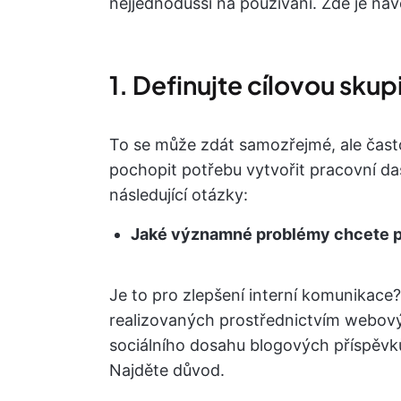
nejjednodušší na používání. Zde je návo
1. Definujte cílovou sku
To se může zdát samozřejmé, ale čast
pochopit potřebu vytvořit pracovní das
následující otázky:
Jaké významné problémy chcete p
Je to pro zlepšení interní komunikace?
realizovaných prostřednictvím webový
sociálního dosahu blogových příspěvk
Najděte důvod.