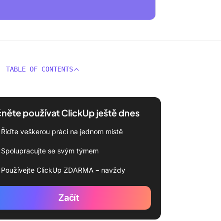
TABLE OF CONTENTS
něte používat ClickUp ještě dnes
Řiďte veškerou práci na jednom místě
Spolupracujte se svým týmem
Používejte ClickUp ZDARMA – navždy
Začít