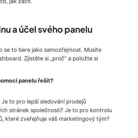
d, jak začít.
pinu a účel svého panelu
o se to bere jako samozřejmost. Musíte
hboard. Zjistěte si „proč“ a položte si
omocí panelu řešit?
 Je to pro lepší sledování prodejů
ch stránek společnosti? Je to pro kontrolu
ů, které zveřejňuje váš marketingový tým?