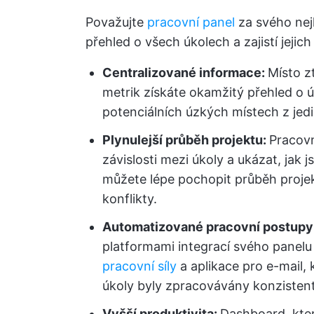
Považujte
pracovní panel
za svého nej
přehled o všech úkolech a zajistí jeji
Centralizované informace:
Místo z
metrik získáte okamžitý přehled o úč
potenciálních úzkých místech z jedi
Plynulejší průběh projektu:
Pracov
závislosti mezi úkoly a ukázat, jak 
můžete lépe pochopit průběh proje
konflikty.
Automatizované pracovní postupy
platformami integrací svého panelu s
pracovní síly
a aplikace pro e-mail, k
úkoly byly zpracovávány konzisten
Vyšší produktivita:
Dashboard, kter