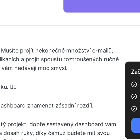
 Musíte projít nekonečné množství e-mailů,
likacích a projít spoustu roztroušených ručně
 vám nedávají moc smysl.
Zač
 😶‍🌫️
dashboard znamenat zásadní rozdíl.
žitý projekt, dobře sestavený dashboard vám
a dosah ruky, díky čemuž budete mít svou