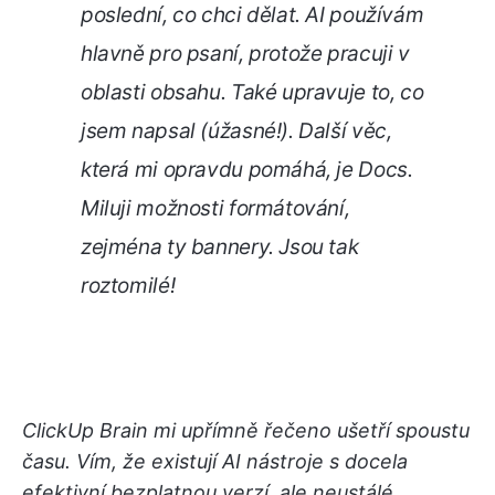
poslední, co chci dělat. AI používám
hlavně pro psaní, protože pracuji v
oblasti obsahu. Také upravuje to, co
jsem napsal (úžasné!). Další věc,
která mi opravdu pomáhá, je Docs.
Miluji možnosti formátování,
zejména ty bannery. Jsou tak
roztomilé!
ClickUp Brain mi upřímně řečeno ušetří spoustu
času. Vím, že existují AI nástroje s docela
efektivní bezplatnou verzí, ale neustálé