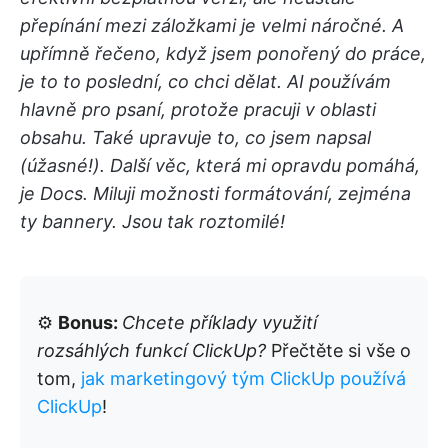
přepínání mezi záložkami je velmi náročné. A
upřímně řečeno, když jsem ponořený do práce,
je to to poslední, co chci dělat. AI používám
hlavně pro psaní, protože pracuji v oblasti
obsahu. Také upravuje to, co jsem napsal
(úžasné!). Další věc, která mi opravdu pomáhá,
je Docs. Miluji možnosti formátování, zejména
ty bannery. Jsou tak roztomilé!
⚙️
Bonus:
Chcete příklady využití
rozsáhlých funkcí ClickUp?
Přečtěte si vše o
tom,
jak marketingový tým ClickUp používá
ClickUp
!