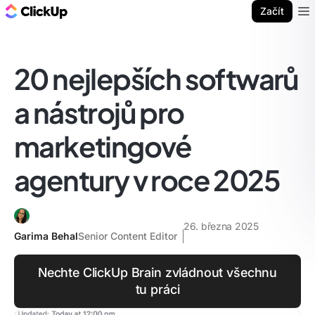
ClickUp blog
Začít
Ope
20 nejlepších softwarů
a nástrojů pro
marketingové
agentury v roce 2025
26. března 2025
Garima Behal
Senior Content Editor
Nechte ClickUp Brain zvládnout všechnu
tu práci