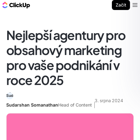
ClickUp blog
Začít
Ope
Nejlepší agentury pro
obsahový marketing
pro vaše podnikání v
roce 2025
3. srpna 2024
Sudarshan Somanathan
Head of Content