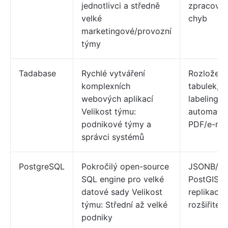
jednotlivci a středně
zpracován
velké
chyb
marketingové/provozní
týmy
Tadabase
Rychlé vytváření
Rozložení
komplexních
tabulek, w
webových aplikací
labeling,
Velikost týmu:
automatiz
podnikové týmy a
PDF/e-mai
správci systémů
PostgreSQL
Pokročilý open-source
JSONB/po
SQL engine pro velké
PostGIS,
datové sady Velikost
replikace,
týmu: Střední až velké
rozšiřiteln
podniky