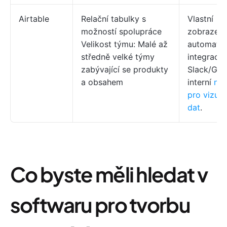
Airtable
Relační tabulky s
Vlastní
možností spolupráce
zobrazení
Velikost týmu: Malé až
automatiz
středně velké týmy
integrace
zabývající se produkty
Slack/Gma
a obsahem
interní
nás
pro vizual
dat
.
Co byste měli hledat v
softwaru pro tvorbu