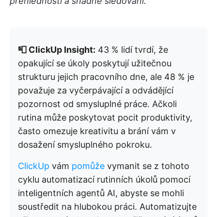
přehlednosti a snadné sledování.
📮 ClickUp Insight:
43 % lidí tvrdí, že
opakující se úkoly poskytují užitečnou
strukturu jejich pracovního dne, ale 48 % je
považuje za vyčerpávající a odvádějící
pozornost od smysluplné práce. Ačkoli
rutina může poskytovat pocit produktivity,
často omezuje kreativitu a brání vám v
dosažení smysluplného pokroku.
ClickUp
vám
pomůže
vymanit se z tohoto
cyklu automatizací rutinních úkolů pomocí
inteligentních agentů AI, abyste se mohli
soustředit na hlubokou práci. Automatizujte