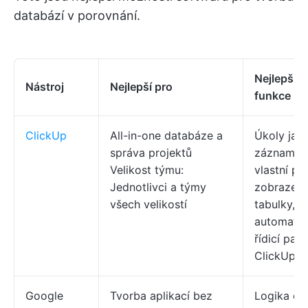
databází v porovnání.
Nejlepší
Nástroj
Nejlepší pro
funkce
ClickUp
All-in-one databáze a
Úkoly jak
správa projektů
záznamy,
Velikost týmu:
vlastní pol
Jednotlivci a týmy
zobrazení
všech velikostí
tabulky,
automatiz
řídicí pane
ClickUp B
Google
Tvorba aplikací bez
Logika dr