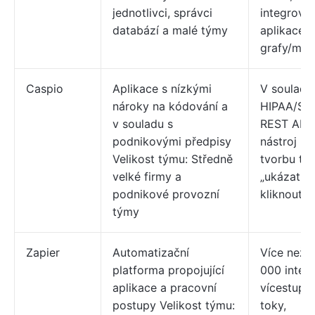
jednotlivci, správci
integrovat
databází a malé týmy
aplikace,
grafy/ma
Caspio
Aplikace s nízkými
V souladu
nároky na kódování a
HIPAA/SO
v souladu s
REST API,
podnikovými předpisy
nástroj pr
Velikost týmu: Středně
tvorbu ty
velké firmy a
„ukázat a
podnikové provozní
kliknout“
týmy
Zapier
Automatizační
Více než 
platforma propojující
000 integr
aplikace a pracovní
vícestupň
postupy Velikost týmu:
toky,