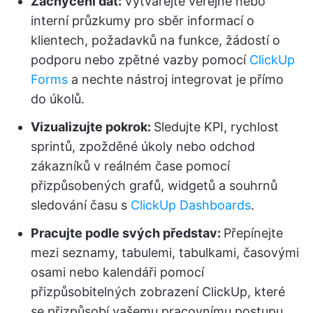
Zachycení dat:
Vytvářejte veřejné nebo
interní průzkumy pro sběr informací o
klientech, požadavků na funkce, žádostí o
podporu nebo zpětné vazby pomocí
ClickUp
Forms
a nechte nástroj integrovat je přímo
do úkolů.
Vizualizujte pokrok:
Sledujte KPI, rychlost
sprintů, zpožděné úkoly nebo odchod
zákazníků v reálném čase pomocí
přizpůsobených grafů, widgetů a souhrnů
sledování času s
ClickUp Dashboards
.
Pracujte podle svých představ:
Přepínejte
mezi seznamy, tabulemi, tabulkami, časovými
osami nebo kalendáři pomocí
přizpůsobitelných zobrazení ClickUp, které
se přizpůsobí vašemu pracovnímu postupu.