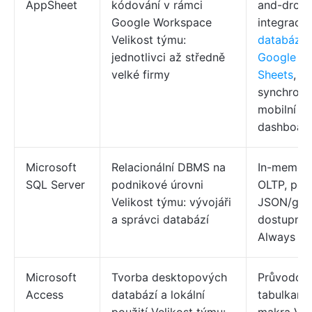
AppSheet
kódování v rámci
and-drop,
Google Workspace
integrace
Velikost týmu:
databáze
jednotlivci až středně
Google
velké firmy
Sheets
, of
synchroni
mobilní
dashboar
Microsoft
Relacionální DBMS na
In-memor
SQL Server
podnikové úrovni
OLTP, pod
Velikost týmu: vývojáři
JSON/graf
a správci databází
dostupnos
Always O
Microsoft
Tvorba desktopových
Průvodci
Access
databází a lokální
tabulkami,