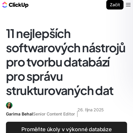
ClickUp blog
Začít
Ope
11 nejlepších
softwarových nástrojů
pro tvorbu databází
pro správu
strukturovaných dat
26. října 2025
Garima Behal
Senior Content Editor
Proměňte úkoly v výkonné databáze