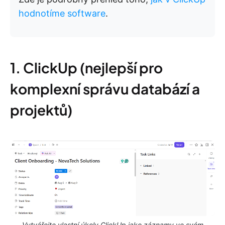
hodnotíme software
.
1. ClickUp (nejlepší pro
komplexní správu databází a
projektů)
Vytvářejte vlastní úkoly ClickUp jako záznamy ve svém