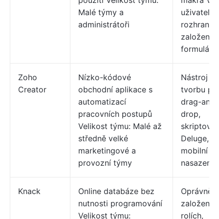
použití Velikost týmu:
makra VB
Malé týmy a
uživatelsk
administrátoři
rozhraní
založené 
formuláří
Zoho
Nízko-kódové
Nástroj p
Creator
obchodní aplikace s
tvorbu po
automatizací
drag-and-
pracovních postupů
drop,
Velikost týmu: Malé až
skriptován
středně velké
Deluge,
marketingové a
mobilní
provozní týmy
nasazení
Knack
Online databáze bez
Oprávnění
nutnosti programování
založená 
Velikost týmu:
rolích,