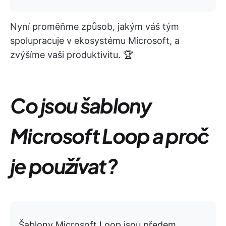
Nyní proměňme způsob, jakým váš tým
spolupracuje v ekosystému Microsoft, a
zvýšíme vaši produktivitu. 🏆
Co jsou šablony
Microsoft Loop a proč
je používat?
Šablony Microsoft Loop jsou předem