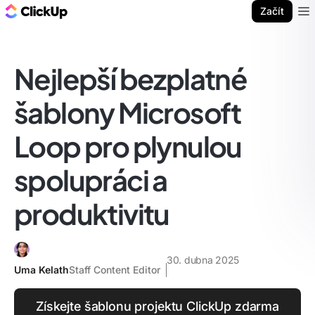
ClickUp blog
Začít
Ope
Nejlepší bezplatné
šablony Microsoft
Loop pro plynulou
spolupráci a
produktivitu
30. dubna 2025
Uma Kelath
Staff Content Editor
Získejte šablonu projektu ClickUp zdarma