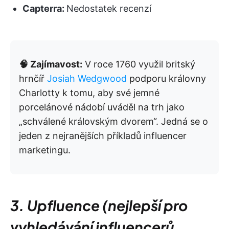
Capterra:
Nedostatek recenzí
🧠 Zajímavost:
V roce 1760 využil britský
hrnčíř
Josiah Wedgwood
podporu královny
Charlotty k tomu, aby své jemné
porcelánové nádobí uváděl na trh jako
„schválené královským dvorem“. Jedná se o
jeden z nejranějších příkladů influencer
marketingu.
3. Upfluence (nejlepší pro
vyhledávání influencerů