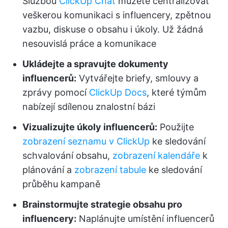
Službou
ClickUp Chat
můžete centralizovat
veškerou komunikaci s influencery, zpětnou
vazbu, diskuse o obsahu i úkoly. Už žádná
nesouvislá práce a komunikace
Ukládejte a spravujte dokumenty
influencerů:
Vytvářejte briefy, smlouvy a
zprávy pomocí
ClickUp Docs
, které týmům
nabízejí sdílenou znalostní bázi
Vizualizujte úkoly influencerů:
Použijte
zobrazení seznamu v ClickUp
ke sledování
schvalování obsahu,
zobrazení kalendáře
k
plánování a
zobrazení tabule
ke sledování
průběhu kampaně
Brainstormujte strategie obsahu pro
influencery:
Naplánujte umístění influencerů