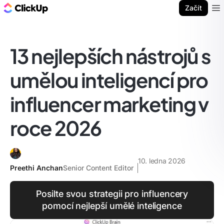
ClickUp blog
Začít
Ope
13 nejlepších nástrojů s
umělou inteligencí pro
influencer marketing v
roce 2026
10. ledna 2026
Preethi Anchan
Senior Content Editor
Posilte svou strategii pro influencery
pomocí nejlepší umělé inteligence