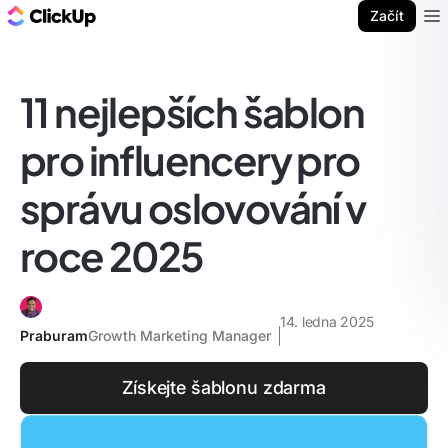
ClickUp blog
Začít
Ope
11 nejlepších šablon
pro influencery pro
správu oslovování v
roce 2025
14. ledna 2025
Praburam
Growth Marketing Manager
Získejte šablonu zdarma