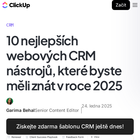
ClickUp blog
Začít
Ope
CRM
10 nejlepších
webových CRM
nástrojů, které byste
měli znát v roce 2025
24. ledna 2025
Garima Behal
Senior Content Editor
Získejte zdarma šablonu CRM ještě dnes!