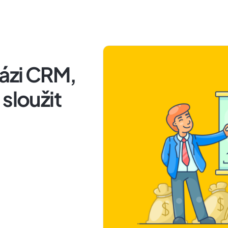
bázi CRM,
sloužit