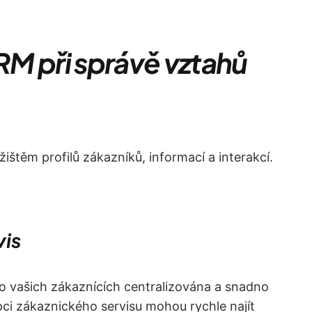
M při správě vztahů
štěm profilů zákazníků, informací a interakcí.
vis
o vašich zákaznících centralizována a snadno
pci zákaznického servisu mohou rychle najít