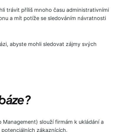
i trávit příliš mnoho času administrativními
konu a mít potíže se sledováním návratnosti
zi, abyste mohli sledovat zájmy svých
abáze?
 Management) slouží firmám k ukládání a
a potenciálních zákaznících.